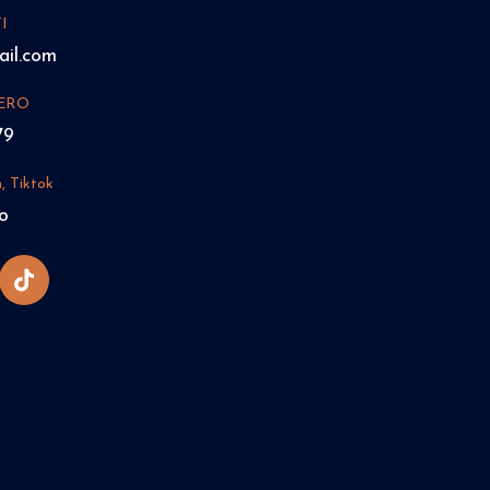
I
il.com
ERO
79
, Tiktok
o