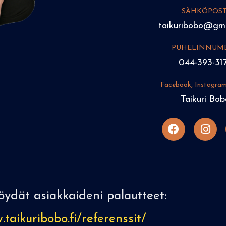
SÄHKÖPOST
taikuribobo@gma
PUHELINNUM
044-393-31
Facebook, Instagram
Taikuri Bob
F
I
a
n
c
s
e
t
b
a
o
g
o
r
löydät asiakkaideni palautteet:
k
a
m
taikuribobo.fi/referenssit/