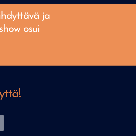
ihdyttävä ja
ashow osui
yttä!