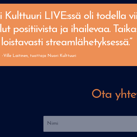
Kulttuuri LIVE:ssä oli todella vi
lut positiivista ja ihailevaa. Taik
loistavasti streamlähetyksessä.”
-Ville Laitinen, tuottaja Nuori Kulttuuri
Ota yhte
N
i
m